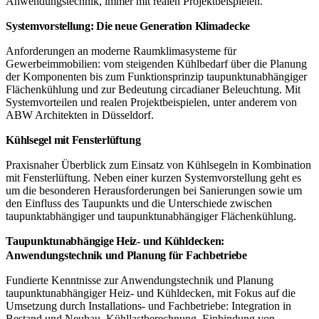
Anwendungstechnik, immer mit realen Projektbeispielen.
Systemvorstellung: Die neue Generation Klimadecke
Anforderungen an moderne Raumklimasysteme für
Gewerbeimmobilien: vom steigenden Kühlbedarf über die Planung
der Komponenten bis zum Funktionsprinzip taupunktunabhängiger
Flächenkühlung und zur Bedeutung circadianer Beleuchtung. Mit
Systemvorteilen und realen Projektbeispielen, unter anderem von
ABW Architekten in Düsseldorf.
Kühlsegel mit Fensterlüftung
Praxisnaher Überblick zum Einsatz von Kühlsegeln in Kombination
mit Fensterlüftung. Neben einer kurzen Systemvorstellung geht es
um die besonderen Herausforderungen bei Sanierungen sowie um
den Einfluss des Taupunkts und die Unterschiede zwischen
taupunktabhängiger und taupunktunabhängiger Flächenkühlung.
Taupunktunabhängige Heiz- und Kühldecken:
Anwendungstechnik und Planung für Fachbetriebe
Fundierte Kenntnisse zur Anwendungstechnik und Planung
taupunktunabhängiger Heiz- und Kühldecken, mit Fokus auf die
Umsetzung durch Installations- und Fachbetriebe: Integration in
Bestand und Neubau, Kühllastberechnung, Einbindung von