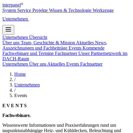
®
interpanel
System
Service
Projekte
Wissen & Technologie
Werkzeuge
Unternehmen
Kontakt
Unternehmen
Übersicht
Über uns
Team, Geschichte & Mission
Aktuelles
News,
Auszeichnungen und Fachbeiträge
Events
Kommende
Fachwebinare und Termine
Fachpartner
Unser Partnernetzwerk im
DACH-Raum
Unternehmen
Über uns
Aktuelles
Events
Fachpartner
Home
/
Unternehmen
/
Events
EVENTS
Fachwebinare.
Wissenswerte Informationen und Praxiserfahrungen rund um
taupunktunabhängige Heiz- und Kühldecken, Beleuchtung und