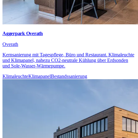
Aggerpark Overath
Overath
Kernsanierung mit Tagespflege, Büro und Restaurant. Klimaleuchte
und Klimapanel, nahezu CO2-neutrale Kühlung über Erdsonden
und Sole-Wasser-Wärmepumpe.
Klimaleuchte
Klimapanel
Bestandssanierung