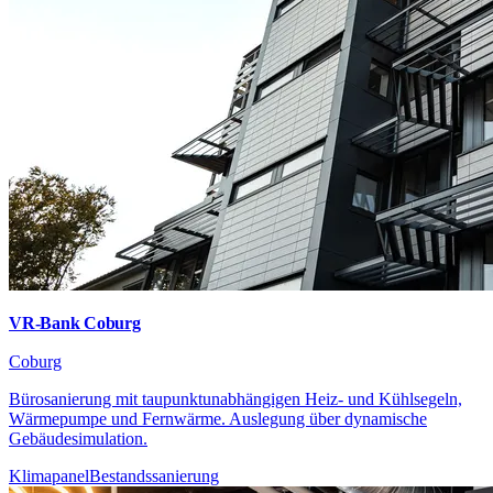
VR-Bank Coburg
Coburg
Bürosanierung mit taupunktunabhängigen Heiz- und Kühlsegeln,
Wärmepumpe und Fernwärme. Auslegung über dynamische
Gebäudesimulation.
Klimapanel
Bestandssanierung