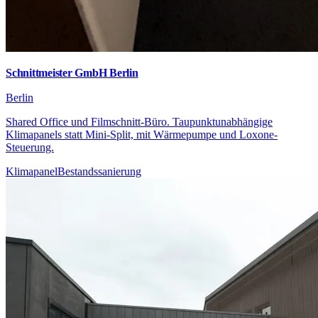
Schnittmeister GmbH Berlin
Berlin
Shared Office und Filmschnitt-Büro. Taupunktunabhängige
Klimapanels statt Mini-Split, mit Wärmepumpe und Loxone-
Steuerung.
Klimapanel
Bestandssanierung