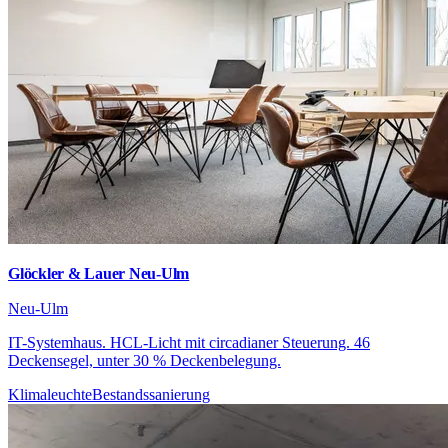
Glöckler & Lauer Neu-Ulm
Neu-Ulm
IT-Systemhaus. HCL-Licht mit circadianer Steuerung. 46
Deckensegel, unter 30 % Deckenbelegung.
Klimaleuchte
Bestandssanierung