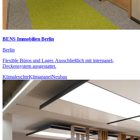
BENS Immobilien Berlin
Berlin
Flexible Büros und Lager. Ausschließlich mit interpanel-
Deckensystem ausgestattet.
Klimaleuchte
Klimapanel
Neubau