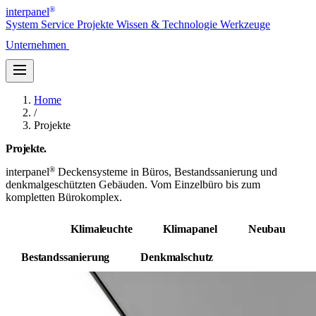
®
interpanel
System
Service
Projekte
Wissen & Technologie
Werkzeuge
Unternehmen
Kontakt
Home
/
Projekte
Projekte.
®
interpanel
Deckensysteme in Büros, Bestandssanierung und
denkmalgeschützten Gebäuden. Vom Einzelbüro bis zum
kompletten Bürokomplex.
Alle
Klimaleuchte
Klimapanel
Neubau
Bestandssanierung
Denkmalschutz