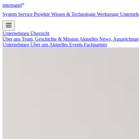
®
interpanel
System
Service
Projekte
Wissen & Technologie
Werkzeuge
Unterne
Unternehmen
Übersicht
Über uns
Team, Geschichte & Mission
Aktuelles
News, Auszeichnun
Unternehmen
Über uns
Aktuelles
Events
Fachpartner