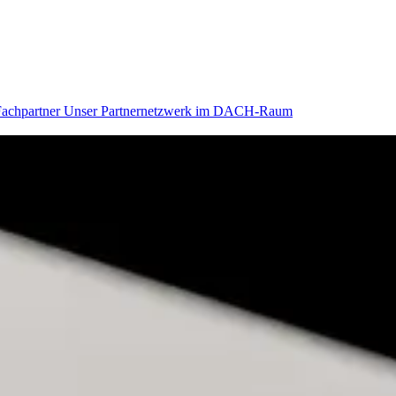
Fachpartner
Unser Partnernetzwerk im DACH-Raum