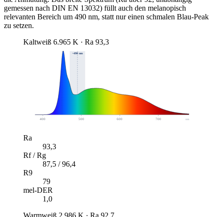
gemessen nach DIN EN 13032) füllt auch den melanopisch
relevanten Bereich um 490 nm, statt nur einen schmalen Blau-Peak
zu setzen.
Kaltweiß
6.965 K · Ra 93,3
~490 nm
400
500
600
700
nm
Ra
93,3
Rf / Rg
87,5 / 96,4
R9
79
mel-DER
1,0
Warmweiß
2.986 K · Ra 92,7