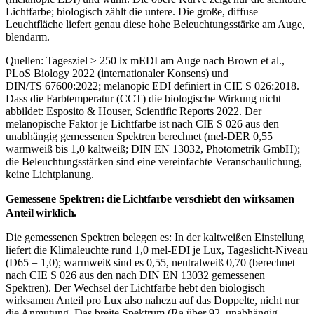
Lichtfarbe; biologisch zählt die untere. Die große, diffuse
Leuchtfläche liefert genau diese hohe Beleuchtungsstärke am Auge,
blendarm.
Quellen: Tagesziel ≥ 250 lx mEDI am Auge nach Brown et al.,
PLoS Biology 2022 (internationaler Konsens) und
DIN/TS 67600:2022; melanopic EDI definiert in CIE S 026:2018.
Dass die Farbtemperatur (CCT) die biologische Wirkung nicht
abbildet: Esposito & Houser, Scientific Reports 2022. Der
melanopische Faktor je Lichtfarbe ist nach CIE S 026 aus den
unabhängig gemessenen Spektren berechnet (mel-DER 0,55
warmweiß bis 1,0 kaltweiß; DIN EN 13032, Photometrik GmbH);
die Beleuchtungsstärken sind eine vereinfachte Veranschaulichung,
keine Lichtplanung.
Gemessene Spektren: die Lichtfarbe verschiebt den wirksamen
Anteil wirklich.
Die gemessenen Spektren belegen es: In der kaltweißen Einstellung
liefert die Klimaleuchte rund 1,0 mel-EDI je Lux, Tageslicht-Niveau
(D65 = 1,0); warmweiß sind es 0,55, neutralweiß 0,70 (berechnet
nach CIE S 026 aus den nach DIN EN 13032 gemessenen
Spektren). Der Wechsel der Lichtfarbe hebt den biologisch
wirksamen Anteil pro Lux also nahezu auf das Doppelte, nicht nur
die Anmutung. Das breite Spektrum (Ra über 92, unabhängig