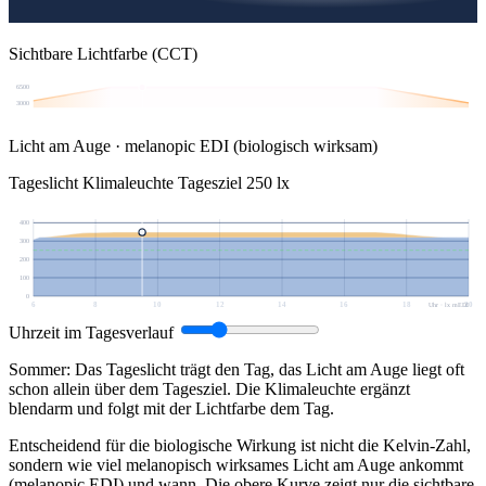
Sichtbare Lichtfarbe (CCT)
6500
3000
Licht am Auge · melanopic EDI (biologisch wirksam)
Tageslicht
Klimaleuchte
Tagesziel 250 lx
400
300
200
100
0
6
8
10
12
14
16
18
20
Uhr · lx mEDI
Uhrzeit im Tagesverlauf
Sommer: Das Tageslicht trägt den Tag, das Licht am Auge liegt oft
schon allein über dem Tagesziel. Die Klimaleuchte ergänzt
blendarm und folgt mit der Lichtfarbe dem Tag.
Entscheidend für die biologische Wirkung ist nicht die Kelvin-Zahl,
sondern wie viel melanopisch wirksames Licht am Auge ankommt
(melanopic EDI) und wann. Die obere Kurve zeigt nur die sichtbare