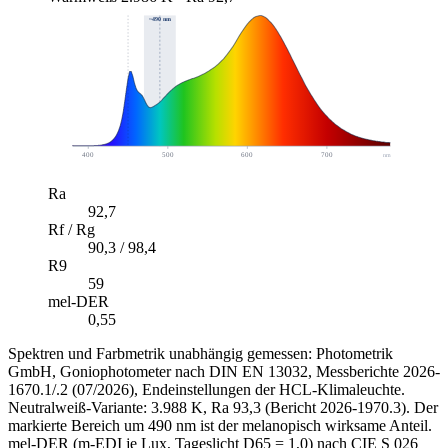
~490 nm
400
500
600
700
nm
Ra
92,7
Rf / Rg
90,3 / 98,4
R9
59
mel-DER
0,55
Spektren und Farbmetrik unabhängig gemessen: Photometrik
GmbH, Goniophotometer nach DIN EN 13032, Messberichte 2026-
1670.1/.2 (07/2026), Endeinstellungen der HCL-Klimaleuchte.
Neutralweiß-Variante: 3.988 K, Ra 93,3 (Bericht 2026-1970.3). Der
markierte Bereich um 490 nm ist der melanopisch wirksame Anteil.
mel-DER (m-EDI je Lux, Tageslicht D65 = 1,0) nach CIE S 026