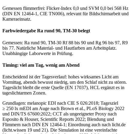
Gemessen flimmerfrei: Flicker-Index 0,0 und SVM 0,0 bei 568 Hz
(DIN EN 12464-1, CIE TN006), relevant für Bildschirmarbeit und
Kameraeinsatz.
Farbwiedergabe Ra rund 90, TM-30 belegt
Gemessen: Ra rund 90, TM-30 Rf 88 bis 90 und Rg 96 bis 97, R9
bis 77. Natürliche Material- und Hautfarben am Arbeitsplatz.
Unabhängige Laborwerte in Prüfung.
Timing: viel am Tag, wenig am Abend
Entscheidend ist der Tagesverlauf: hohes wirksames Licht am
Vormittag, abends bewusst niedrig, um den Schlaf nicht zu stören.
Tageslicht bleibt die erste Quelle (EN 17037), HCL ergänzt es in
tageslichtarmen Zonen.
Grundlagen: melanopic EDI nach CIE S 026:2018; Tagesziel
≥ 250 lx mEDI am Auge nach Brown et al., PLoS Biology 2022
und DIN/TS 67600:2022; CCT als ungeeigneter Proxy nach
Esposito & Houser, Scientific Reports 2022; Blendung und
Flimmern nach DIN EN 12464-1; Einordnung auch nach licht.de
(licht.wissen 19 und 21). Die Simulation ist eine vereinfachte