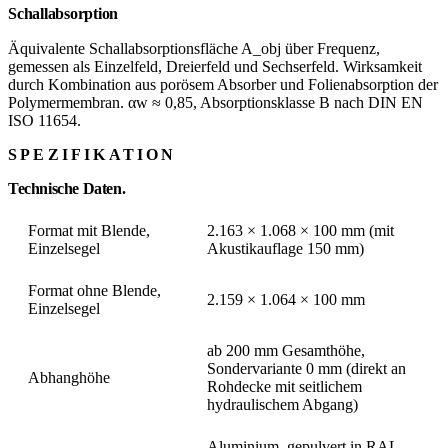
Schallabsorption
Äquivalente Schallabsorptionsfläche A_obj über Frequenz,
gemessen als Einzelfeld, Dreierfeld und Sechserfeld. Wirksamkeit
durch Kombination aus porösem Absorber und Folienabsorption der
Polymermembran. αw ≈ 0,85, Absorptionsklasse B nach DIN EN
ISO 11654.
SPEZIFIKATION
Technische Daten.
Format mit Blende,
2.163 × 1.068 × 100 mm (mit
Einzelsegel
Akustikauflage 150 mm)
Format ohne Blende,
2.159 × 1.064 × 100 mm
Einzelsegel
ab 200 mm Gesamthöhe,
Sondervariante 0 mm (direkt an
Abhanghöhe
Rohdecke mit seitlichem
hydraulischem Abgang)
Aluminium, gepulvert in RAL