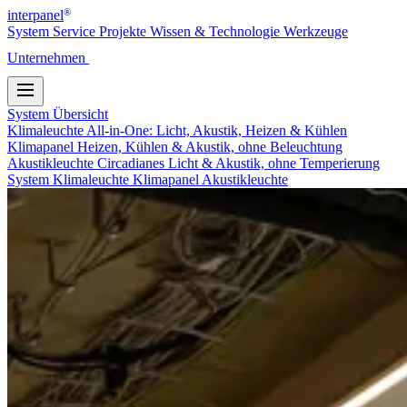
®
interpanel
System
Service
Projekte
Wissen & Technologie
Werkzeuge
Unternehmen
Kontakt
System
Übersicht
Klimaleuchte
All-in-One: Licht, Akustik, Heizen & Kühlen
Klimapanel
Heizen, Kühlen & Akustik, ohne Beleuchtung
Akustikleuchte
Circadianes Licht & Akustik, ohne Temperierung
System
Klimaleuchte
Klimapanel
Akustikleuchte