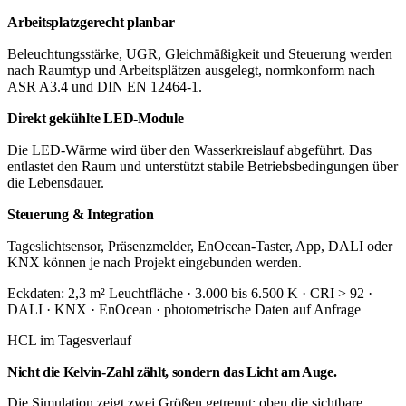
Arbeitsplatzgerecht planbar
Beleuchtungsstärke, UGR, Gleichmäßigkeit und Steuerung werden
nach Raumtyp und Arbeitsplätzen ausgelegt, normkonform nach
ASR A3.4 und DIN EN 12464-1.
Direkt gekühlte LED-Module
Die LED-Wärme wird über den Wasserkreislauf abgeführt. Das
entlastet den Raum und unterstützt stabile Betriebsbedingungen über
die Lebensdauer.
Steuerung & Integration
Tageslichtsensor, Präsenzmelder, EnOcean-Taster, App, DALI oder
KNX können je nach Projekt eingebunden werden.
Eckdaten:
2,3 m² Leuchtfläche · 3.000 bis 6.500 K · CRI > 92 ·
DALI · KNX · EnOcean · photometrische Daten auf Anfrage
HCL im Tagesverlauf
Nicht die Kelvin-Zahl zählt, sondern das Licht am Auge.
Die Simulation zeigt zwei Größen getrennt: oben die sichtbare