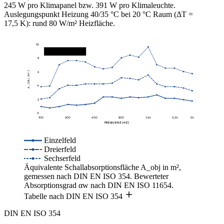
245 W pro Klimapanel bzw. 391 W pro Klimaleuchte.
Auslegungspunkt Heizung 40/35 °C bei 20 °C Raum (ΔT =
17,5 K): rund 80 W/m² Heizfläche.
10
αw 0,85 · Klasse B
8
A_OBJ [M²]
6
4
2
0
100
200
400
800
1,6 k
3,2 k
5 k
FREQUENZ [HZ]
Einzelfeld
Dreierfeld
Sechserfeld
Äquivalente Schallabsorptionsfläche A_obj in m²,
gemessen nach DIN EN ISO 354. Bewerteter
Absorptionsgrad αw nach DIN EN ISO 11654.
Tabelle nach DIN EN ISO 354
DIN EN ISO 354