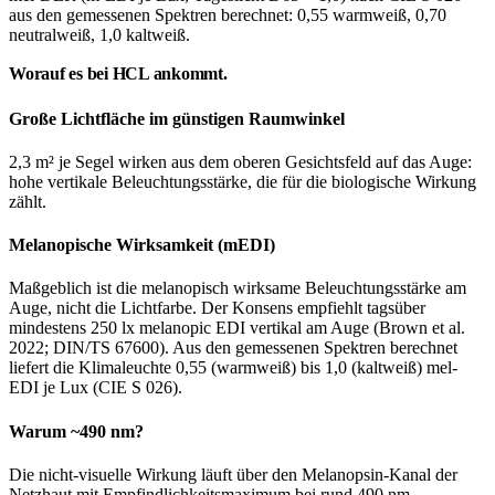
aus den gemessenen Spektren berechnet: 0,55 warmweiß, 0,70
neutralweiß, 1,0 kaltweiß.
Worauf es bei HCL ankommt.
Große Lichtfläche im günstigen Raumwinkel
2,3 m² je Segel wirken aus dem oberen Gesichtsfeld auf das Auge:
hohe vertikale Beleuchtungsstärke, die für die biologische Wirkung
zählt.
Melanopische Wirksamkeit (mEDI)
Maßgeblich ist die melanopisch wirksame Beleuchtungsstärke am
Auge, nicht die Lichtfarbe. Der Konsens empfiehlt tagsüber
mindestens 250 lx melanopic EDI vertikal am Auge (Brown et al.
2022; DIN/TS 67600). Aus den gemessenen Spektren berechnet
liefert die Klimaleuchte 0,55 (warmweiß) bis 1,0 (kaltweiß) mel-
EDI je Lux (CIE S 026).
Warum ~490 nm?
Die nicht-visuelle Wirkung läuft über den Melanopsin-Kanal der
Netzhaut mit Empfindlichkeitsmaximum bei rund 490 nm