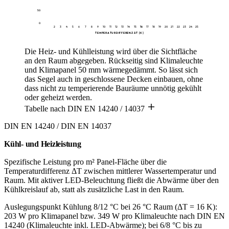
50
0
2
3
4
5
6
7
8
9
10
11
12
13
14
15
16
17
18
19
20
21
22
23
24
25
TEMPERATURDIFFERENZ ΔT [K]
Die Heiz- und Kühlleistung wird über die Sichtfläche
an den Raum abgegeben. Rückseitig sind Klimaleuchte
und Klimapanel 50 mm wärmegedämmt. So lässt sich
das Segel auch in geschlossene Decken einbauen, ohne
dass nicht zu temperierende Bauräume unnötig gekühlt
oder geheizt werden.
Tabelle nach DIN EN 14240 / 14037
DIN EN 14240 / DIN EN 14037
Kühl- und Heizleistung
Spezifische Leistung pro m² Panel-Fläche über die
Temperaturdifferenz ΔT zwischen mittlerer Wassertemperatur und
Raum. Mit aktiver LED-Beleuchtung fließt die Abwärme über den
Kühlkreislauf ab, statt als zusätzliche Last in den Raum.
Auslegungspunkt Kühlung 8/12 °C bei 26 °C Raum (ΔT = 16 K):
203 W pro Klimapanel bzw. 349 W pro Klimaleuchte nach DIN EN
14240 (Klimaleuchte inkl. LED-Abwärme); bei 6/8 °C bis zu