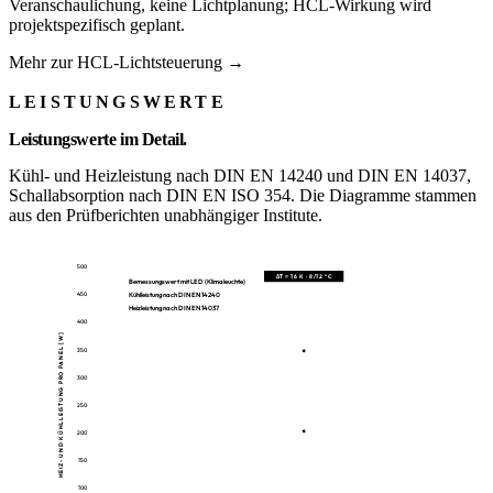
Veranschaulichung, keine Lichtplanung; HCL-Wirkung wird
projektspezifisch geplant.
Mehr zur HCL-Lichtsteuerung →
LEISTUNGSWERTE
Leistungswerte im Detail.
Kühl- und Heizleistung nach DIN EN 14240 und DIN EN 14037,
Schallabsorption nach DIN EN ISO 354. Die Diagramme stammen
aus den Prüfberichten unabhängiger Institute.
500
ΔT = 16 K · 8/12 °C
Bemessungswert mit LED (Klimaleuchte)
Kühlleistung nach DIN EN 14240
450
Heizleistung nach DIN EN 14037
400
HEIZ- UND KÜHLLEISTUNG PRO PANEL [W]
350
300
250
200
150
100