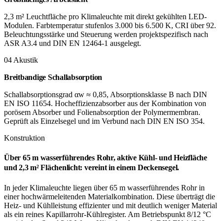
2,3 m² Leuchtfläche pro Klimaleuchte mit direkt gekühlten LED-
Modulen. Farbtemperatur stufenlos 3.000 bis 6.500 K, CRI über 92.
Beleuchtungsstärke und Steuerung werden projektspezifisch nach
ASR A3.4 und DIN EN 12464-1 ausgelegt.
04 Akustik
Breitbandige Schallabsorption
Schallabsorptionsgrad αw ≈ 0,85, Absorptionsklasse B nach DIN
EN ISO 11654. Hocheffizienzabsorber aus der Kombination von
porösem Absorber und Folienabsorption der Polymermembran.
Geprüft als Einzelsegel und im Verbund nach DIN EN ISO 354.
Konstruktion
Über 65 m wasserführendes Rohr, aktive Kühl- und Heizfläche
und 2,3 m² Flächenlicht: vereint in einem Deckensegel.
In jeder Klimaleuchte liegen über 65 m wasserführendes Rohr in
einer hochwärmeleitenden Materialkombination. Diese überträgt die
Heiz- und Kühlleistung effizienter und mit deutlich weniger Material
als ein reines Kapillarrohr-Kühlregister. Am Betriebspunkt 8/12 °C